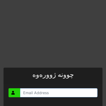
چوونە ژوورەوە